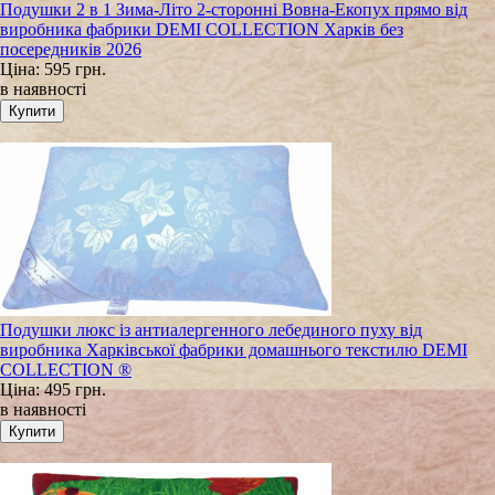
Подушки 2 в 1 Зима-Літо 2-сторонні Вовна-Екопух прямо від
виробника фабрики DEMI COLLECTION Харків без
посередників 2026
Ціна:
595 грн.
в наявності
Подушки люкс із антиалергенного лебединого пуху від
виробника Харківської фабрики домашнього текстилю DEMI
COLLECTION ®
Ціна:
495 грн.
в наявності