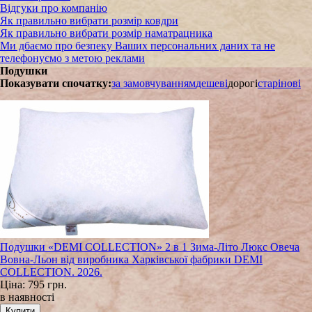
Відгуки про компанію
Як правильно вибрати розмір ковдри
Як правильно вибрати розмір наматрацника
Ми дбаємо про безпеку Ваших персональних даних та не
телефонуємо з метою реклами
Подушки
Показувати спочатку:
за замовчуванням
дешеві
дорогі
старі
нові
Подушки «DEMI COLLECTION» 2 в 1 Зима-Літо Люкс Овеча
Вовна-Льон від виробника Харківської фабрики DEMI
COLLECTION. 2026.
Ціна:
795 грн.
в наявності