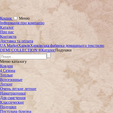
Кошик
Меню
Інформація про компанію
Каталог
Про нас
Контакти
Доставка та оплата
UA Market
Харків
Харківська фабрика домашнього текстилю
DEMI COLLECTION ®
Каталог
Подушки
Меню
каталогу
Ковдри
4 Сезона
Теплые
Всесезонные
Легкие
Очень легкие летние
Наматрацники
Для смягчения
Классические
Подушки
Постільна білизна