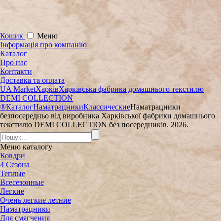
Кошик
Меню
Інформація про компанію
Каталог
Про нас
Контакти
Доставка та оплата
UA Market
Харків
Харківська фабрика домашнього текстилю
DEMI COLLECTION
®
Каталог
Наматрацники
Классические
Наматрацники
безпосередньо від виробника Харківської фабрики домашнього
текстилю DEMI COLLECTION без посередників. 2026.
Меню
каталогу
Ковдри
4 Сезона
Теплые
Всесезонные
Легкие
Очень легкие летние
Наматрацники
Для смягчения