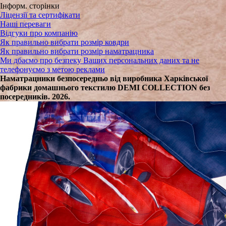
Інформ. сторінки
Ліцензії та сертифікати
Наші переваги
Відгуки про компанію
Як правильно вибрати розмір ковдри
Як правильно вибрати розмір наматрацника
Ми дбаємо про безпеку Ваших персональних даних та не
телефонуємо з метою реклами
Наматрацники безпосередньо від виробника Харківської
фабрики домашнього текстилю DEMI COLLECTION без
посередників. 2026.