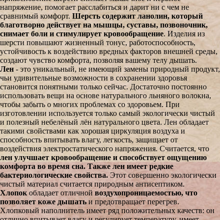
напряжение, помогает расслабиться и дарит ни с чем не
сравнимый комфорт.
Шерсть содержит ланолин, который
благотворно действует на мышцы, суставы, позвоночник,
снимает боли и стимулирует кровообращение
. Изделия из
шерсти повышают жизненный тонус, работоспособность,
устойчивость к воздействию вредных факторов внешней среды,
создают чувство комфорта, позволяя вашему телу дышать.
Лен
- это уникальный, не имеющий замены природный продукт,
чьи удивительные возможности в сохранении здоровья
становится понятными только сейчас. Достаточно постоянно
использовать вещи на основе натурального льняного волокна,
чтобы забыть о многих проблемах со здоровьем. При
изготовлении используется только самый экологически чистый
и полезный небелёный лён натурального цвета. Лен обладает
такими свойствами как хорошая циркуляция воздуха и
способность впитывать влагу, легкость, защищает от
воздействия электростатического напряжения. Считается, что
лен улучшает кровообращение и способствует ощущению
комфорта во время сна. Также лен имеет редкие
бактериологические свойства.
Этот совершенно экологически
чистый материал считается природным антисептиком.
Хлопок
обладает отличной
воздухопроницаемостью, что
позволяет коже дышать
и предотвращает перегрев.
Хлопковый наполнитель имеет ряд положительных качеств: он
отлично впитывает влагу и регулирует температуру, имеет