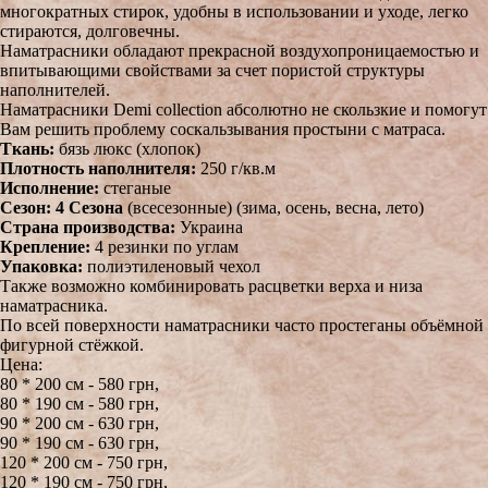
многократных стирок, удобны в использовании и уходе, легко
стираются, долговечны.
Наматрасники обладают прекрасной воздухопроницаемостью и
впитывающими свойствами за счет пористой структуры
наполнителей.
Наматрасники Demi collection абсолютно не скользкие и помогут
Вам решить проблему соскальзывания простыни с матраса.
Ткань:
бязь люкс (хлопок)
Плотность наполнителя:
250 г/кв.м
Исполнение:
стеганые
Сезон: 4 Сезона
(всесезонные) (зима, осень, весна, лето)
Страна производства:
Украина
Крепление:
4 резинки по углам
Упаковка:
полиэтиленовый чехол
Также возможно комбинировать расцветки верха и низа
наматрасника.
По всей поверхности наматрасники часто простеганы объёмной
фигурной стёжкой.
Цена:
80 * 200 см - 580 грн,
80 * 190 см - 580 грн,
90 * 200 см - 630 грн,
90 * 190 см - 630 грн,
120 * 200 см - 750 грн,
120 * 190 см - 750 грн,