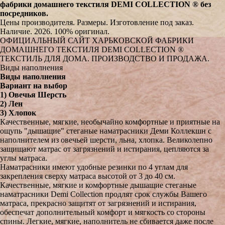
фабрики домашнего текстиля DEMI COLLECTION ® без
посредников.
Цены производителя. Размеры. Изготовление под заказ.
Наличие. 2026. 100% оригинал.
ОФИЦИАЛЬНЫЙ САЙТ ХАРЬКОВСКОЙ ФАБРИКИ
ДОМАШНЕГО ТЕКСТИЛЯ DEMI COLLECTION ®
ТЕКСТИЛЬ ДЛЯ ДОМА. ПРОИЗВОДСТВО И ПРОДАЖА.
Виды наполнения
Виды наполнения
Вариант на выбор
1) Овечья Шерсть
2) Лен
3) Хлопок
Качественные, мягкие, необычайно комфортные и приятные на
ощупь "дышащие" стеганые наматрасники Деми Коллекшн с
наполнителем из овечьей шерсти, льна, хлопка. Великолепно
защищают матрас от загрязнений и истирания, цепляются за
углы матраса.
Наматрасники имеют удобные резинки по 4 углам для
закрепления сверху матраса высотой от 3 до 40 см.
Качественные, мягкие и комфортные дышащие стеганые
наматрасники Demi Collection продлят срок службы Вашего
матраса, прекрасно защитят от загрязнений и истирания,
обеспечат дополнительный комфорт и мягкость со стороны
спины. Легкие, мягкие, наполнитель не сбивается даже после