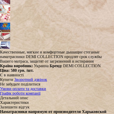
Качественные, мягкие и комфортные дышащие стеганые
наматрасники DEMI COLLECTION продлят срок службы
Вашего матраса, защитят от загрязнений и истирания
Країна виробник:
Украина
Бренд:
DEMI COLLECTION
Ціна:
580 грн.
/шт.
Є в наявності
Купити
Зворотний дзвінок
Не забудьте поділитися
Умови оплати та доставки
Графік роботи компанії
Детальний опис
Характеристики
Залишити відгук
Наматрасники напрямую от производителя Харьковской