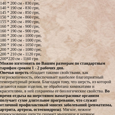
140 * 200 см - 830 грн,
140 * 190 см - 830 грн,
145 * 200 см - 850 грн,
150 * 200 см - 860 грн,
155 * 200 см - 890 грн,
160 * 200 см - 900 грн,
160 * 190 см - 900 грн,
180 * 200 см - 1000 грн,
180 * 190 см - 1000 грн,
200 * 190 см - 1050 грн,
200 * 200 см - 1080 грн,
200 * 210 см - 1120 грн,
200*220 см - 1160 грн
Можно изготовить по Вашим размерам по стандартным
тарифам сроком 1 - 2 рабочих дня.
Овечья шерсть
обладает такими свойствами, как
гигроскопичность, обеспечивает наиболее благоприятный
температурный режим. Благодаря тому, что шерсть, из которой
делаются наши изделия, не обработана химикатами и
красителями, в ней сохранены ее биологические свойства.
Во
время отдыха на шерстяном наматраснике организм
получает сухое длительное прогревание, что служит
отличной профилактикой многих заболеваний (ревматизма,
артрита, артроза, остеохондроза)
. Мягкое, нежное
прикосновение шерсти снимает мышечное и нервное