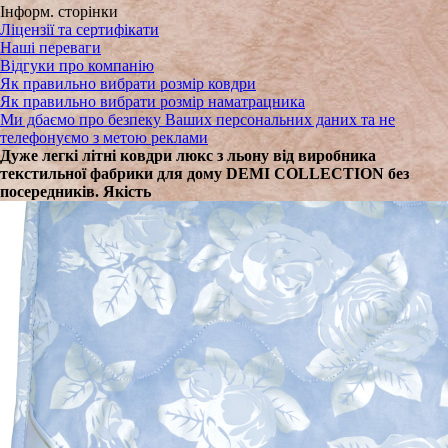
Інформ. сторінки
Ліцензії та сертифікати
Наші переваги
Відгуки про компанію
Як правильно вибрати розмір ковдри
Як правильно вибрати розмір наматрацника
Ми дбаємо про безпеку Ваших персональних даних та не
телефонуємо з метою реклами
Дуже легкі літні ковдри люкс з льону від виробника
текстильної фабрики для дому DEMI COLLECTION без
посередників. Якість