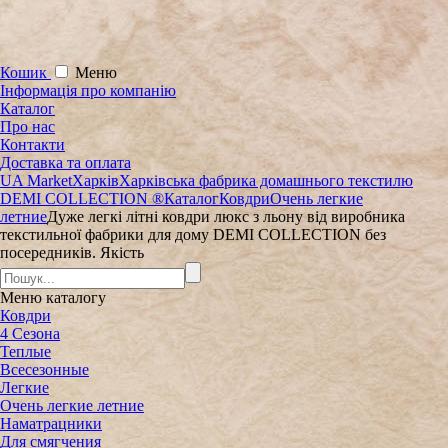
Кошик
Меню
Інформація про компанію
Каталог
Про нас
Контакти
Доставка та оплата
UA Market
Харків
Харківська фабрика домашнього текстилю
DEMI COLLECTION ®
Каталог
Ковдри
Очень легкие
летние
Дуже легкі літні ковдри люкс з льону від виробника
текстильної фабрики для дому DEMI COLLECTION без
посередників. Якість
Меню
каталогу
Ковдри
4 Сезона
Теплые
Всесезонные
Легкие
Очень легкие летние
Наматрацники
Для смягчения