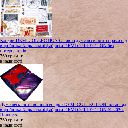
Ковдри DEMI COLLECTION бавовна дуже легкі літні прямо від
виробника Харківської фабрики DEMI COLLECTION без
посередників
760 грн./шт.
в наявності
Дуже легкі літні вовняні ковдри DEMI COLLECTION прямо від
виробника Харківської фабрики DEMI COLLECTION ®. 2026.
Пошиття
760 грн./шт.
в наявності