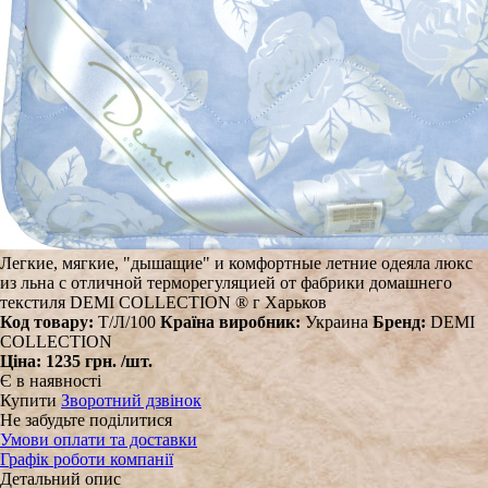
Легкие, мягкие, "дышащие" и комфортные летние одеяла люкс
из льна с отличной терморегуляцией от фабрики домашнего
текстиля DEMI COLLECTION ® г Харьков
Код товару:
Т/Л/100
Країна виробник:
Украина
Бренд:
DEMI
COLLECTION
Ціна:
1235 грн.
/шт.
Є в наявності
Купити
Зворотний дзвінок
Не забудьте поділитися
Умови оплати та доставки
Графік роботи компанії
Детальний опис