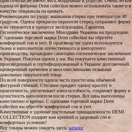
практически не имеют веса, воздушные и упругие. Очень легкие
одеяла от фабрики Demi collection можно использовать также и в
качестве покрывала на кровать.
Рекомендации по уходу:
машинная стирка при температуре 40
градусов. Одеяла прекрасно переносят стирку, сохраняют форму
и не сбиваются в процессе эксплуатации. Гарантия.
Гигиеническое заключение Минздрава Украины на продукцию.
С одеялами торговой марки Demi collection вы обретёте
комфортный сон и уют. В производстве одеял используются
ткани и наполнители отечественного и импортного
производства, прошедшее санитарно-гигиеническое заключение
в Украине. Покупая одеяла у нас Вы покупаете качественный
произведенный и сертифицированный в Украине долговечный,
проверенный временем и многочисленными отзывами
довольных покупателей товар.
По всей поверхности одеяла часто простеганы объёмной
фигурной стёжкой. Стегание придает одеялу красоту и
практичность, увеличивает износостойкость, сохраняет форму и
целостность наполнителя после стирки. Все швы выполнены
качественно и крепко. С одеялами торговой марки Demi
collection вы обретёте комфортный сон и уют.
Качественные и удобные постельные принадлежности DEMI
COLLECTION подарят вам крепкий и здоровый сон в
комфортных условиях!
Все товары можно увидеть здесь:
каталог