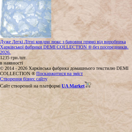
Дуже Легкі Літні ковдри люкс з бавовни прямо від виробника
Харківської фабрики DEMI COLLECTION ® без посередників.
2026.
1235 грн./шт.
в наявності
© 2014 - 2026 Харківська фабрика домашнього текстилю DEMI
COLLECTION ®
Поскаржитися на зміст
Створення бізнес сайту
Сайт створений на платформі
UA Market