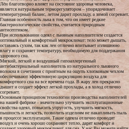
Лён благотворно влияет на состояние здоровья человека,
является натуральным терморегулятором – упорядочивает
температурный баланс, летом дарит прохладу, а зимой согревает.
Главная особенность льна в том, что он имеет редкие
бактериологические свойства, считается природным
антисептиком.
При использовании одеял с льняным наполнителем создается
оптимальный и комфортный микроклимат: тело может дышать,
оставаясь сухим, так как лен отлично впитывает излишнюю
влагу и сохраняет температуру, необходимую для поддержания
здорового сна.
Мягкий, легкий и воздушный гипоаллергенный
антибактериальный наполнитель из натурального льняного
волокна в сочетании с приятным на ощупь хлопковым чехлом
обеспечивают эффективную циркуляцию воздуха для
комфортного сна на все времена года. В жару лен прекрасно
дышит и создает эффект легкой прохлады, а в холод отлично
согревает.
Основным принципом технологии производства наполнителей
на нашей фабрике - значительно улучшить эксплуатационные
свойства одеял, повысить упругость, улучшить мягкость,
пышность и легкость, позволить изделиям не накапливать пыль
в процессе эксплуатации. Такие одеяла отлично проводят
воздух и очень хорошо сохраняют тепло, дарят комфорт и
создают здоровый микроклимат для сна. У нас Вы можете найти