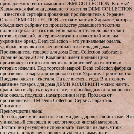
принадлежностей от компании DEMI COLLECTION. Кто мы?
Харьковская фабрика домашнего текстиля DEMI COLLECTION
– известный сертифицированный производитель в Украине.
О нас. DEMI COLLECTION - это компания в Харькове, которая
объединяет фабрику по производству домашнего текстиля
полного цикла от изготовления наполнителей до окантовки
готовых изделий, интернет-магазин и известный многим
украинцам бренд. Demi collection – это уникальные одеяла,
удобные подушки и качественный текстиль для дома.
Производитель товаров для дома Demi Collection работает в
Украине более 20 лет. Компания имеет полный цикл
производства от изготовления наполнителей до окантовки
готовых изделий. Под торговой маркой Demi collection фабрика
производит товары для здорового сна в Украине. Производство.
Продажа одеял и текстиля. На все времена года. В интернет-
магазине товаров для дома ДЕМИ КОЛЛЕКШН можно найти,
правильно выбрать и купить все, что необходимо для здорового
сна: одеяла, подушки, наматрасники и пр. Продажа от
производителя. TM Demi Collection. Сервис. Гарантия.
Описание.
Преимущества льна:
Лен обладает многими полезными для здоровья свойствами. Это
уникальный совершенно экологически чистый материал.
Достаточно регулярно использовать изделия из льна, чтобы
получить пользу для здоровья и укрепить иммунитет.