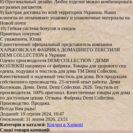
8) Оригинальный дизайн. Любое изделие можно комбинировать
из разных расцветок
9) Быстрая доставка по всей территории Украины. Наши
клиенты не оплачивают упаковку и упаковочные материалы на
Новой почте
10) Гибкая система бонусов и скидок
Приятных покупок!
С уважением, Юлия
Единственный официальный представитель компании
ХАРЬКОВСКАЯ ФАБРИКА ДОМАШНЕГО ТЕКСТИЛЯ
DEMI COLLECTION в Украине
Одеяло производителя DEMI COLLECTION / ДЕМИ
КОЛЛЕКШ напрямую от фабрики. Товары для здорового сна:
одеяла, подушки и текстиль для дома TM Demi Collection.
Качественный и надежный текстиль для дома. Вся продукция
собственного производства. 23-летний опыт работы. Деми
Коллекшн. Деми. Demi. Demi Collection. 2026. Текстиль от
производителя. 100% оригинал. Качественные товары для дома
по доступным ценам. Отзывы. Фабрика Demi Collection.
Производство. Продажа.
Всегда Вам рады!
Доданий: 19 серпня 2024, 16:47
Оновлений: 31 липня 2026, 23:51
Категорія в каталозі:
Ковдри в Харкові
Схожі товари компанії: