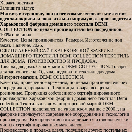
Характеристики
Залишити відгук
Мягкие, воздушные, почти невесомые очень легкие летние
одеяла-покрывала люкс из льна напрямую от производителя
Харьковской фабрики домашнего текстиля DEMI
COLLECTION по ценам производителя без посредников.
100% оригинал.
Качество. Цены производителя. Размеры. Изготовление под
заказ. Наличие. 2026.
ОФИЦИАЛЬНЫЙ САЙТ ХАРЬКОВСКОЙ ФАБРИКИ
ДОМАШНЕГО ТЕКСТИЛЯ DEMI COLLECTION ТЕКСТИЛЬ
ДЛЯ ДОМА. ПРОИЗВОДСТВО И ПРОДАЖА.
Товары для дома. От компании. DEMI COLLECTION. Товары
для здорового сна. Одеяла, подушки и текстиль для дома.
Интернет-магазин. DEMI COLLECTION.
Качество, проверенное временем, по ценам производителя без
посредников, продажа от 1 единицы товара, все цены
розничные. Продукция собственного сертифицированного
производства Харьковской фабрики домашнего текстиля Demi
collection. Текстиль для дома под торговой маркой DEMI
COLLECTION представлен на украинском рынке с 2000 г, на
фабрике используется современное оборудование и технологии
производства. Вся продукция изготавливается из экологически
чистых сертифицированных материалов.
Производство и продажа одеял, подушек и других постельных