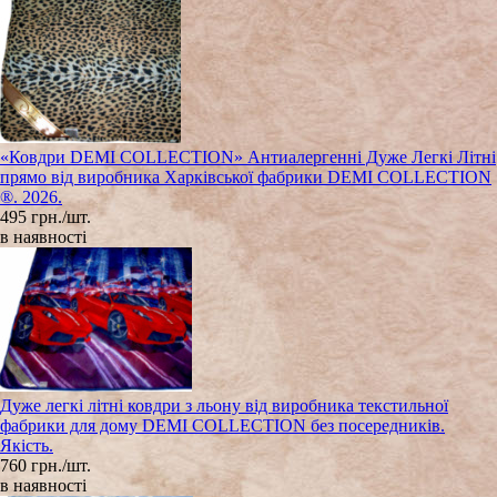
«Ковдри DEMI COLLECTION» Антиалергенні Дуже Легкі Літні
прямо від виробника Харківської фабрики DEMI COLLECTION
®. 2026.
495 грн./шт.
в наявності
Дуже легкі літні ковдри з льону від виробника текстильної
фабрики для дому DEMI COLLECTION без посередників.
Якість.
760 грн./шт.
в наявності