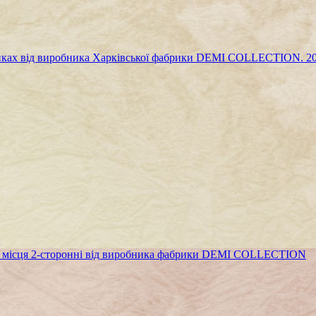
пках від виробника Харківської фабрики DEMI COLLECTION. 20
го місця 2-сторонні від виробника фабрики DEMI COLLECTION