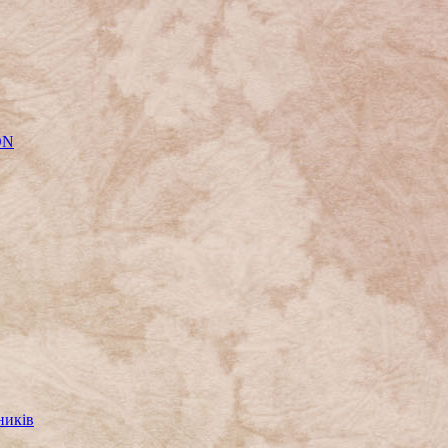
ON
ників