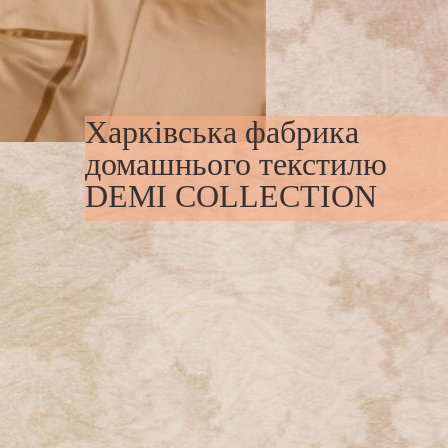
Харківська фабрика
домашнього текстилю
DEMI COLLECTION