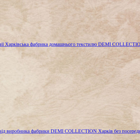
мпанії Харківська фабрика домашнього текстилю DEMI COLLECTI
о від виробника фабрики DEMI COLLECTION Харків без посеред