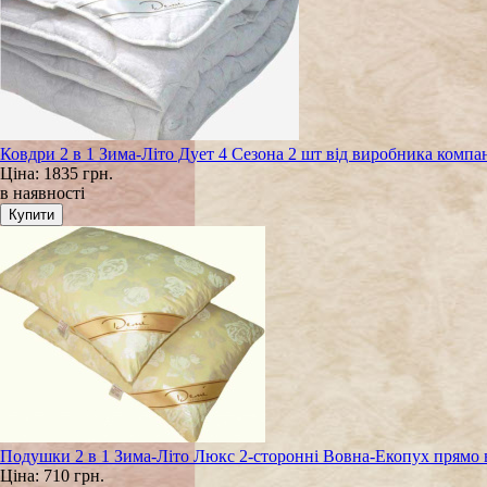
Ковдри 2 в 1 Зима-Літо Дует 4 Сезона 2 шт від виробника ко
Ціна:
1835 грн.
в наявності
Подушки 2 в 1 Зима-Літо Люкс 2-сторонні Вовна-Екопух прям
Ціна:
710 грн.