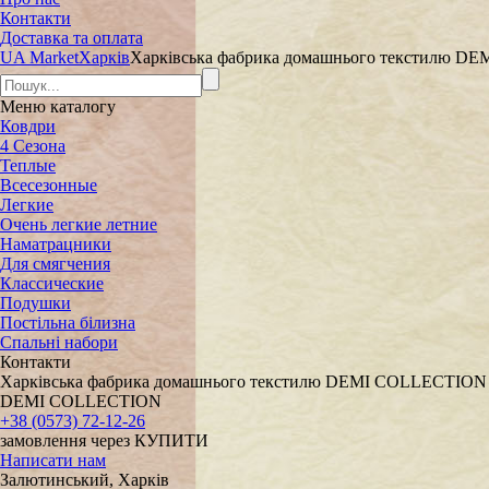
Контакти
Доставка та оплата
UA Market
Харків
Харківська фабрика домашнього текстилю 
Меню
каталогу
Ковдри
4 Сезона
Теплые
Всесезонные
Легкие
Очень легкие летние
Наматрацники
Для смягчения
Классические
Подушки
Постільна білизна
Спальні набори
Контакти
Харківська фабрика домашнього текстилю DEMI COLLECTION
DEMI COLLECTION
+38 (0573) 72-12-26
замовлення через КУПИТИ
Написати нам
Залютинський, Харків